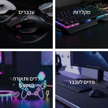
מקלדות
עכברים
לדים ותאורה
פדים לעכבר
לסטאפ